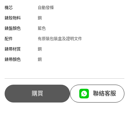
機芯
自動發條
錶殼物料
鋼
錶盤顏色
藍色
配件
有原裝包裝盒及證明文件
錶帶材質
鋼
錶帶顏色
鋼
聯絡客服
購買