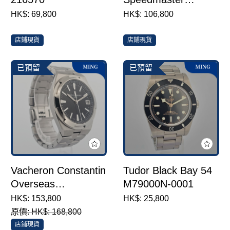
Anniversary Series
HK$: 69,800
HK$: 106,800
Apollo 11 50th
Anniversary
店鋪現貨
店鋪現貨
310.20.42.50.01.001
已預留
已預留
Vacheron Constantin
Tudor Black Bay 54
Overseas
M79000N-0001
4500V_110A-B483
HK$: 153,800
HK$: 25,800
原價: HK$: 168,800
店鋪現貨