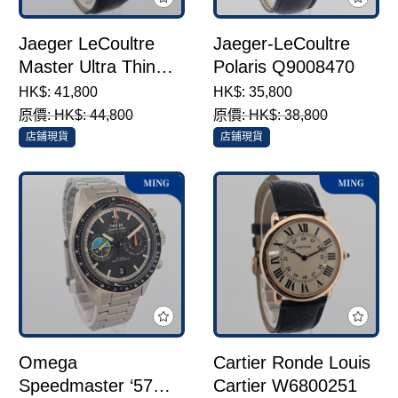
Jaeger LeCoultre
Jaeger-LeCoultre
Master Ultra Thin
Polaris Q9008470
Moon Q1368420
HK$: 41,800
HK$: 35,800
原價: HK$: 44,800
原價: HK$: 38,800
店鋪現貨
店鋪現貨
Omega
Cartier Ronde Louis
Speedmaster ‘57
Cartier W6800251