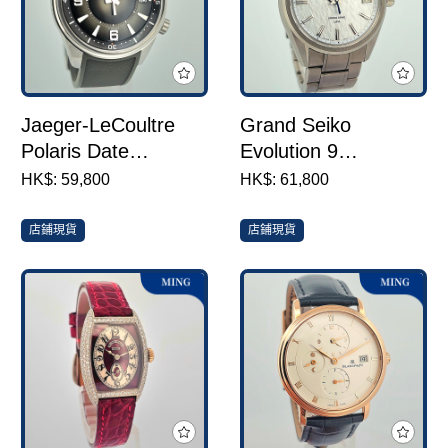
Jaeger-LeCoultre
Grand Seiko
Polaris Date
Evolution 9
Q906863J
Collection Spring
HK$: 59,800
HK$: 61,800
Drive U.F.A.
SLGB003
店鋪現貨
店鋪現貨