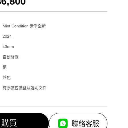
36,800
Mint Condition 近乎全新
2024
43mm
自動發條
鋼
藍色
有原裝包裝盒及證明文件
購買
聯絡客服