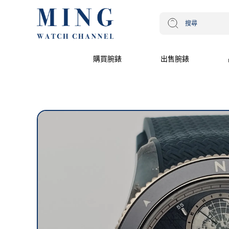
購買腕錶
出售腕錶