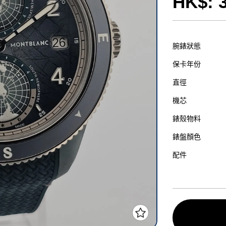
HK$: 
腕錶狀態
保卡年份
直徑
機芯
錶殼物料
錶盤顏色
配件