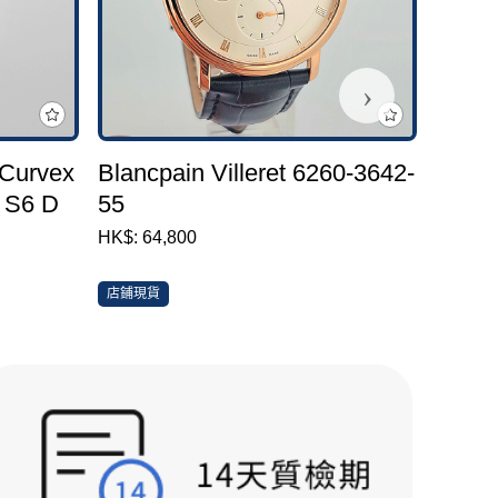
›
 Curvex
Blancpain Villeret 6260-3642-
Bregu
 S6 D
55
Trans
Chro
HK$: 64,800
HK$: 1
3810
店鋪現貨
店鋪現貨