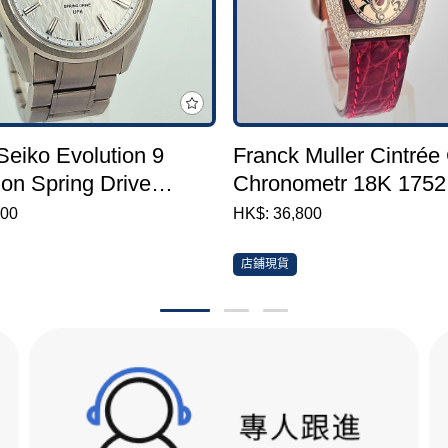
Seiko Evolution 9
Franck Muller Cintrée
ion Spring Drive
Chronometr 18K 1752
 SLGB003
800
HK$: 36,800
店鋪現貨