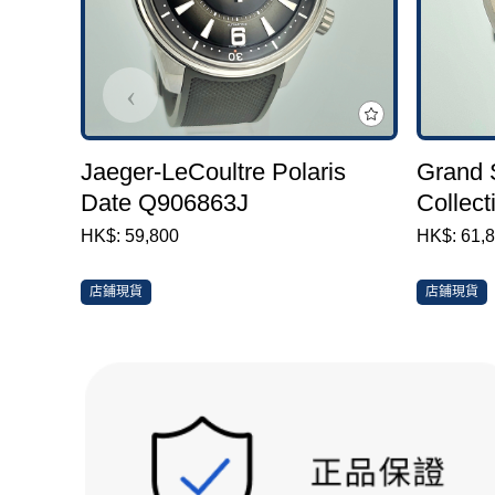
‹
Jaeger-LeCoultre Polaris
Grand 
Date Q906863J
Collect
U.F.A.
HK$: 59,800
HK$: 61,
店鋪現貨
店鋪現貨