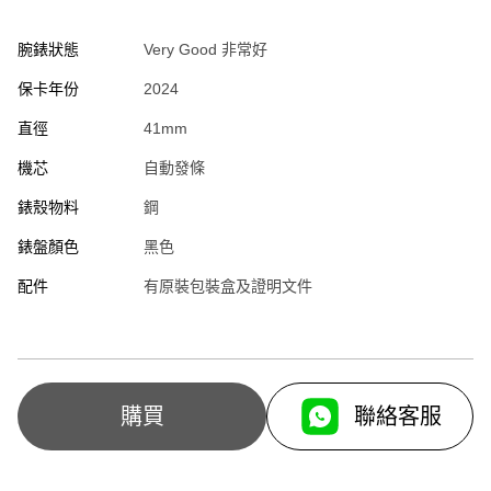
腕錶狀態
Very Good 非常好
保卡年份
2024
直徑
41mm
機芯
自動發條
錶殼物料
鋼
錶盤顏色
黑色
配件
有原裝包裝盒及證明文件
聯絡客服
購買