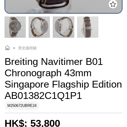
男女通用錶
>
Breiting Navitimer B01
Chronograph 43mm
Singapore Flagship Edition
AB01382C1Q1P1
M250672UBRE24
HK$: 53,800