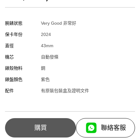
腕錶狀態
Very Good 非常好
保卡年份
2024
直徑
43mm
機芯
自動發條
錶殼物料
鋼
錶盤顏色
紫色
配件
有原裝包裝盒及證明文件
聯絡客服
購買