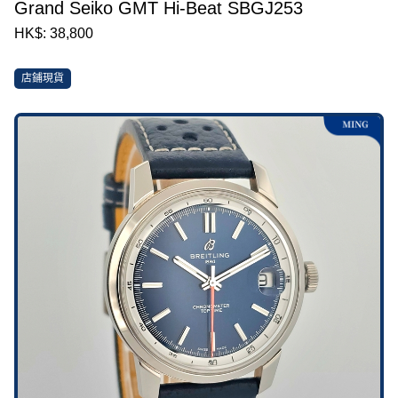
Grand Seiko GMT Hi-Beat SBGJ253
HK$: 38,800
店鋪現貨