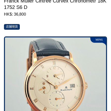
Franck Muller Cintrée Curvex Chronometr 18K
1752 S6 D
HK$: 36,800
店鋪現貨