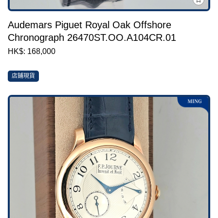
Audemars Piguet Royal Oak Offshore
Chronograph 26470ST.OO.A104CR.01
HK$: 168,000
店鋪現貨