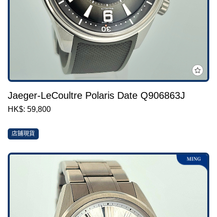
Jaeger-LeCoultre Polaris Date Q906863J
HK$: 59,800
店鋪現貨