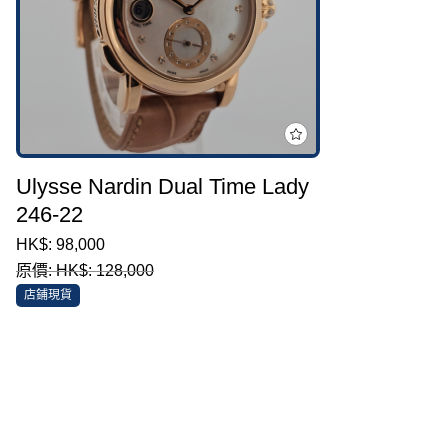
Ulysse Nardin Dual Time Lady
246-22
HK$: 98,000
原價: HK$: 128,000
店鋪現貨