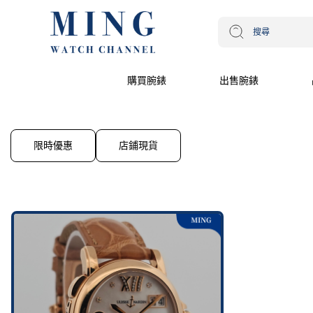
購買腕錶
出售腕錶
限時優惠
店鋪現貨