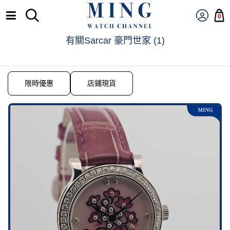
0
有關Sarcar 豪門世家
(
1
)
限時優惠
店鋪現貨