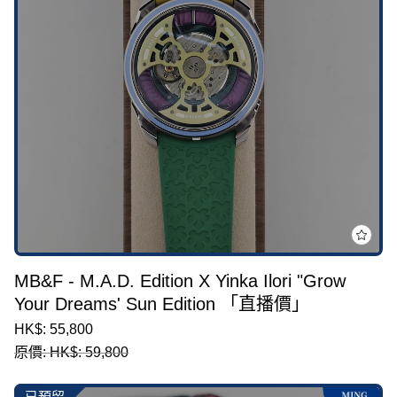
MB&F - M.A.D. Edition X Yinka Ilori "Grow
Your Dreams' Sun Edition 「直播價」
HK$: 55,800
原價: HK$: 59,800
已預留