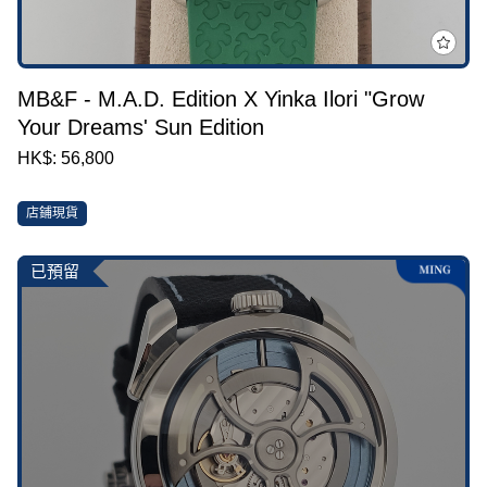
MB&F - M.A.D. Edition X Yinka Ilori "Grow
Your Dreams' Sun Edition
HK$: 56,800
店鋪現貨
已預留