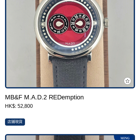
MB&F M.A.D.2 REDemption
HK$: 52,800
店鋪現貨