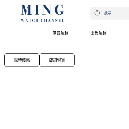
購買腕錶
出售腕錶
限時優惠
店鋪現貨